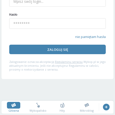
Hasło
nie pamiętam hasła
ZALOGUJ SIĘ
Zalogowanie oznacza akceptację
Regulaminu serwisu
Wykop.pl w jego
aktualnym brzmieniu. Jeśli nie akceptujesz Regulaminu w całości,
prosimy o niekorzystanie z serwisu.
Główna
Wykopalisko
Hity
Mikroblog