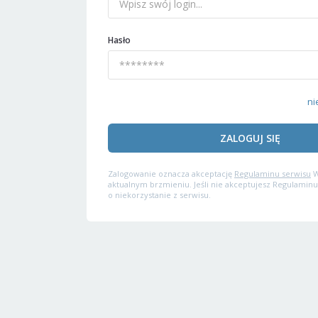
Hasło
ni
ZALOGUJ SIĘ
Zalogowanie oznacza akceptację
Regulaminu serwisu
W
aktualnym brzmieniu. Jeśli nie akceptujesz Regulaminu
o niekorzystanie z serwisu.