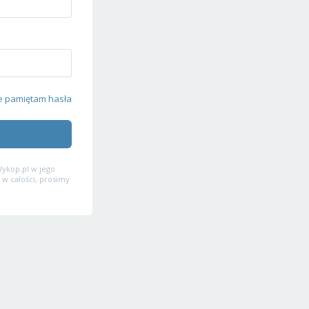
e pamiętam hasła
ykop.pl w jego
 w całości, prosimy