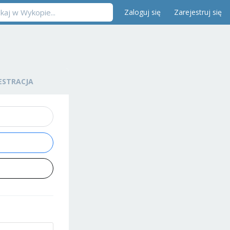
Zaloguj się
Zarejestruj się
ESTRACJA