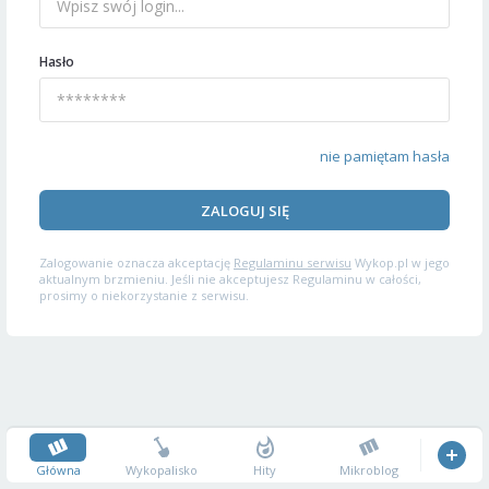
Hasło
nie pamiętam hasła
ZALOGUJ SIĘ
Zalogowanie oznacza akceptację
Regulaminu serwisu
Wykop.pl w jego
aktualnym brzmieniu. Jeśli nie akceptujesz Regulaminu w całości,
prosimy o niekorzystanie z serwisu.
Główna
Wykopalisko
Hity
Mikroblog