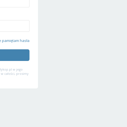
e pamiętam hasła
ykop.pl w jego
 w całości, prosimy