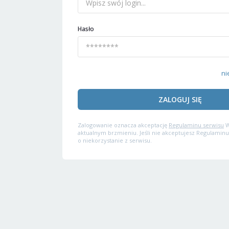
Hasło
ni
ZALOGUJ SIĘ
Zalogowanie oznacza akceptację
Regulaminu serwisu
W
aktualnym brzmieniu. Jeśli nie akceptujesz Regulaminu
o niekorzystanie z serwisu.