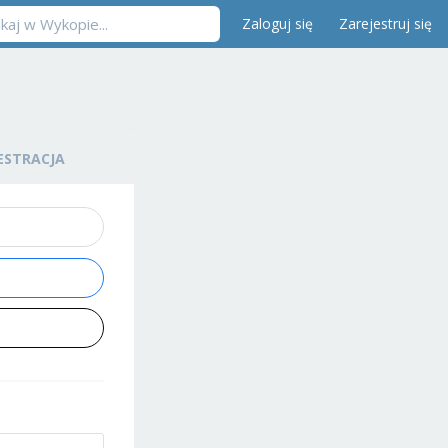
Zaloguj się
Zarejestruj się
ESTRACJA