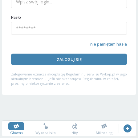
Hasło
nie pamiętam hasła
ZALOGUJ SIĘ
Zalogowanie oznacza akceptację
Regulaminu serwisu
Wykop.pl w jego
aktualnym brzmieniu. Jeśli nie akceptujesz Regulaminu w całości,
prosimy o niekorzystanie z serwisu.
Główna
Wykopalisko
Hity
Mikroblog