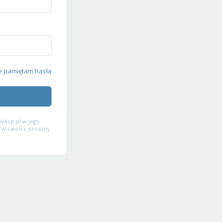
e pamiętam hasła
ykop.pl w jego
 w całości, prosimy