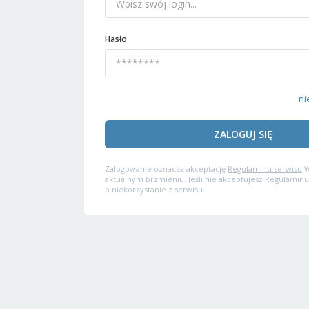
Hasło
ni
ZALOGUJ SIĘ
Zalogowanie oznacza akceptację
Regulaminu serwisu
W
aktualnym brzmieniu. Jeśli nie akceptujesz Regulaminu
o niekorzystanie z serwisu.