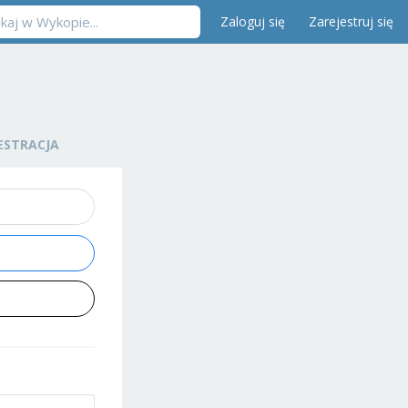
Zaloguj się
Zarejestruj się
ESTRACJA