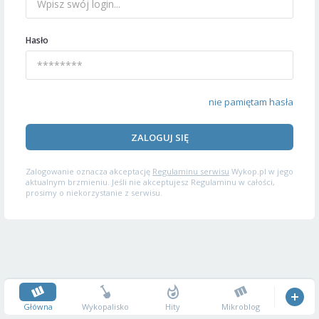
Hasło
nie pamiętam hasła
ZALOGUJ SIĘ
Zalogowanie oznacza akceptację
Regulaminu serwisu
Wykop.pl w jego
aktualnym brzmieniu. Jeśli nie akceptujesz Regulaminu w całości,
prosimy o niekorzystanie z serwisu.
Główna
Wykopalisko
Hity
Mikroblog