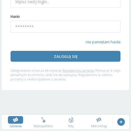
Hasło
nie pamiętam hasła
ZALOGUJ SIĘ
Zalogowanie oznacza akceptację
Regulaminu serwisu
Wykop.pl w jego
aktualnym brzmieniu. Jeśli nie akceptujesz Regulaminu w całości,
prosimy o niekorzystanie z serwisu.
Główna
Wykopalisko
Hity
Mikroblog