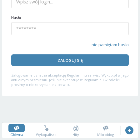
Hasło
nie pamiętam hasła
ZALOGUJ SIĘ
Zalogowanie oznacza akceptację
Regulaminu serwisu
Wykop.pl w jego
aktualnym brzmieniu. Jeśli nie akceptujesz Regulaminu w całości,
prosimy o niekorzystanie z serwisu.
Główna
Wykopalisko
Hity
Mikroblog