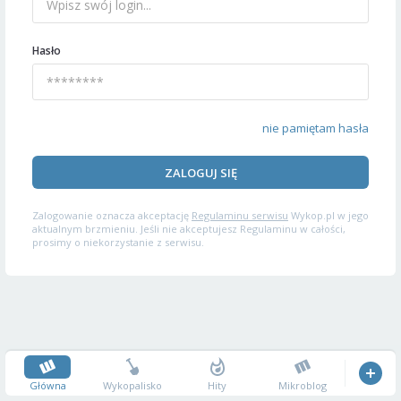
Hasło
nie pamiętam hasła
ZALOGUJ SIĘ
Zalogowanie oznacza akceptację
Regulaminu serwisu
Wykop.pl w jego
aktualnym brzmieniu. Jeśli nie akceptujesz Regulaminu w całości,
prosimy o niekorzystanie z serwisu.
Główna
Wykopalisko
Hity
Mikroblog