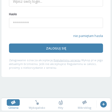
Hasło
nie pamiętam hasła
ZALOGUJ SIĘ
Zalogowanie oznacza akceptację
Regulaminu serwisu
Wykop.pl w jego
aktualnym brzmieniu. Jeśli nie akceptujesz Regulaminu w całości,
prosimy o niekorzystanie z serwisu.
Główna
Wykopalisko
Hity
Mikroblog