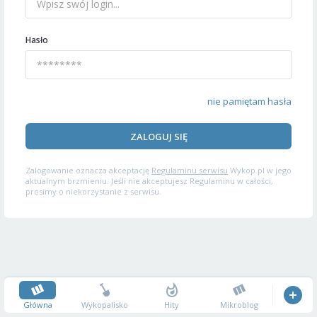
Hasło
nie pamiętam hasła
ZALOGUJ SIĘ
Zalogowanie oznacza akceptację
Regulaminu serwisu
Wykop.pl w jego
aktualnym brzmieniu. Jeśli nie akceptujesz Regulaminu w całości,
prosimy o niekorzystanie z serwisu.
Główna
Wykopalisko
Hity
Mikroblog