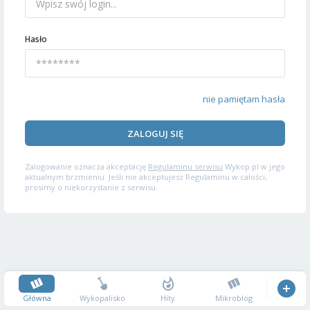
Hasło
nie pamiętam hasła
ZALOGUJ SIĘ
Zalogowanie oznacza akceptację
Regulaminu serwisu
Wykop.pl w jego
aktualnym brzmieniu. Jeśli nie akceptujesz Regulaminu w całości,
prosimy o niekorzystanie z serwisu.
Główna
Wykopalisko
Hity
Mikroblog