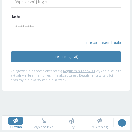
Hasło
nie pamiętam hasła
ZALOGUJ SIĘ
Zalogowanie oznacza akceptację
Regulaminu serwisu
Wykop.pl w jego
aktualnym brzmieniu. Jeśli nie akceptujesz Regulaminu w całości,
prosimy o niekorzystanie z serwisu.
Główna
Wykopalisko
Hity
Mikroblog