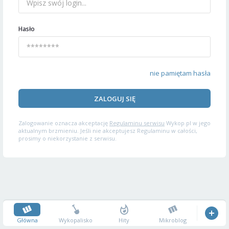
Hasło
nie pamiętam hasła
ZALOGUJ SIĘ
Zalogowanie oznacza akceptację
Regulaminu serwisu
Wykop.pl w jego
aktualnym brzmieniu. Jeśli nie akceptujesz Regulaminu w całości,
prosimy o niekorzystanie z serwisu.
Główna
Wykopalisko
Hity
Mikroblog