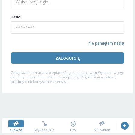
Hasło
nie pamiętam hasła
ZALOGUJ SIĘ
Zalogowanie oznacza akceptację
Regulaminu serwisu
Wykop.pl w jego
aktualnym brzmieniu. Jeśli nie akceptujesz Regulaminu w całości,
prosimy o niekorzystanie z serwisu.
Główna
Wykopalisko
Hity
Mikroblog