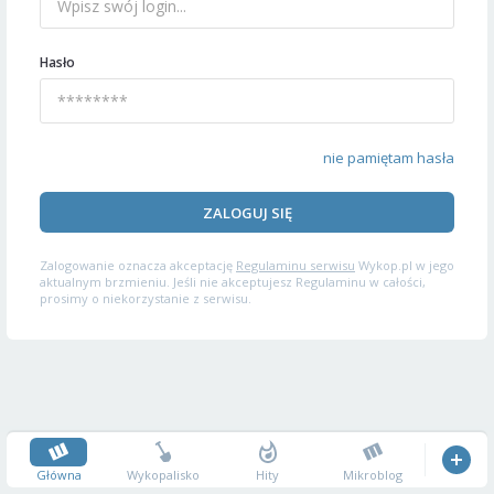
Hasło
nie pamiętam hasła
ZALOGUJ SIĘ
Zalogowanie oznacza akceptację
Regulaminu serwisu
Wykop.pl w jego
aktualnym brzmieniu. Jeśli nie akceptujesz Regulaminu w całości,
prosimy o niekorzystanie z serwisu.
Główna
Wykopalisko
Hity
Mikroblog