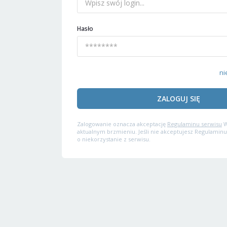
Hasło
ni
ZALOGUJ SIĘ
Zalogowanie oznacza akceptację
Regulaminu serwisu
W
aktualnym brzmieniu. Jeśli nie akceptujesz Regulaminu
o niekorzystanie z serwisu.