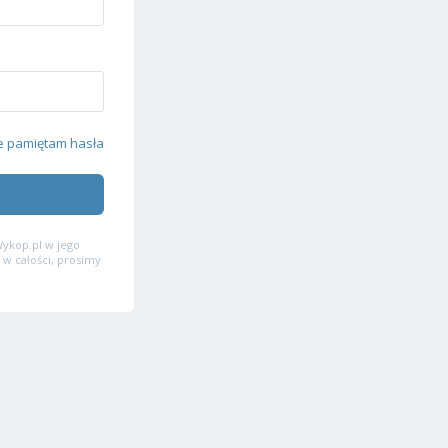
e pamiętam hasła
ykop.pl w jego
 w całości, prosimy