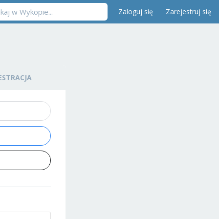
Zaloguj się
Zarejestruj się
ESTRACJA