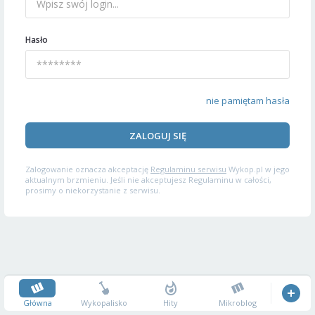
Hasło
nie pamiętam hasła
ZALOGUJ SIĘ
Zalogowanie oznacza akceptację
Regulaminu serwisu
Wykop.pl w jego
aktualnym brzmieniu. Jeśli nie akceptujesz Regulaminu w całości,
prosimy o niekorzystanie z serwisu.
Główna
Wykopalisko
Hity
Mikroblog