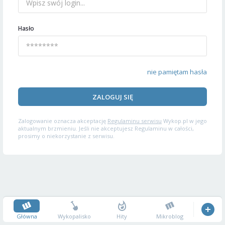
Hasło
nie pamiętam hasła
ZALOGUJ SIĘ
Zalogowanie oznacza akceptację
Regulaminu serwisu
Wykop.pl w jego
aktualnym brzmieniu. Jeśli nie akceptujesz Regulaminu w całości,
prosimy o niekorzystanie z serwisu.
Główna
Wykopalisko
Hity
Mikroblog