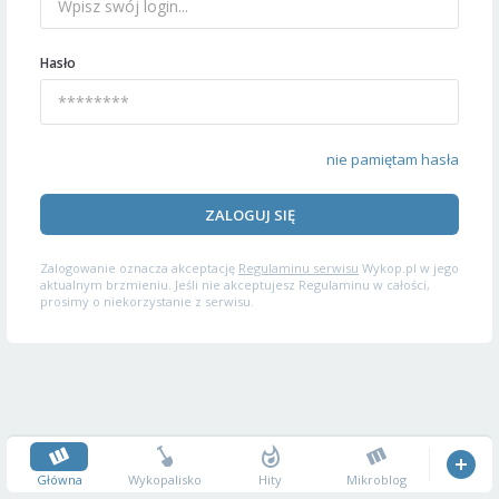
Hasło
nie pamiętam hasła
ZALOGUJ SIĘ
Zalogowanie oznacza akceptację
Regulaminu serwisu
Wykop.pl w jego
aktualnym brzmieniu. Jeśli nie akceptujesz Regulaminu w całości,
prosimy o niekorzystanie z serwisu.
Główna
Wykopalisko
Hity
Mikroblog