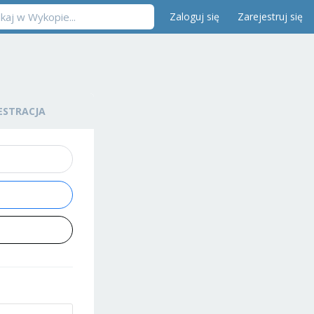
Zaloguj się
Zarejestruj się
ESTRACJA