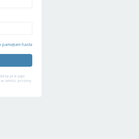
e pamiętam hasła
ykop.pl w jego
 w całości, prosimy