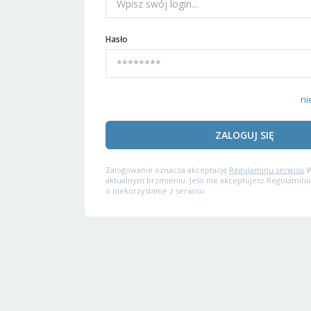
Hasło
ni
ZALOGUJ SIĘ
Zalogowanie oznacza akceptację
Regulaminu serwisu
W
aktualnym brzmieniu. Jeśli nie akceptujesz Regulaminu
o niekorzystanie z serwisu.