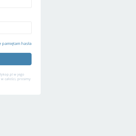
e pamiętam hasła
ykop.pl w jego
 w całości, prosimy