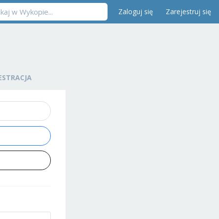
Zaloguj się
Zarejestruj się
ESTRACJA