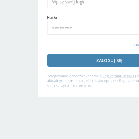
Hasło
ni
ZALOGUJ SIĘ
Zalogowanie oznacza akceptację
Regulaminu serwisu
W
aktualnym brzmieniu. Jeśli nie akceptujesz Regulaminu
o niekorzystanie z serwisu.