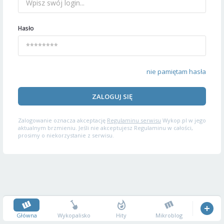
Hasło
nie pamiętam hasła
ZALOGUJ SIĘ
Zalogowanie oznacza akceptację
Regulaminu serwisu
Wykop.pl w jego
aktualnym brzmieniu. Jeśli nie akceptujesz Regulaminu w całości,
prosimy o niekorzystanie z serwisu.
Główna
Wykopalisko
Hity
Mikroblog