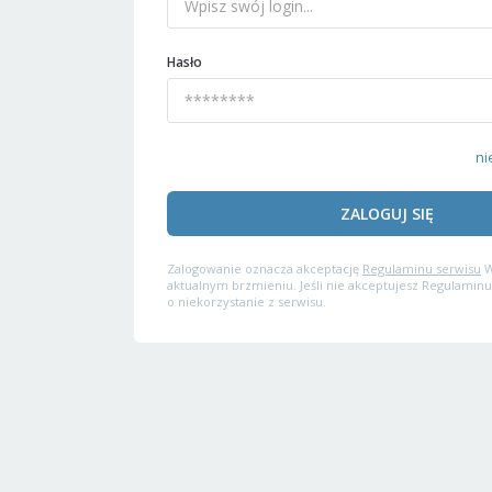
Hasło
ni
ZALOGUJ SIĘ
Zalogowanie oznacza akceptację
Regulaminu serwisu
W
aktualnym brzmieniu. Jeśli nie akceptujesz Regulaminu
o niekorzystanie z serwisu.