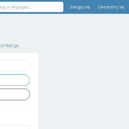
Zaloguj się
Zarejestruj się
ESTRACJA