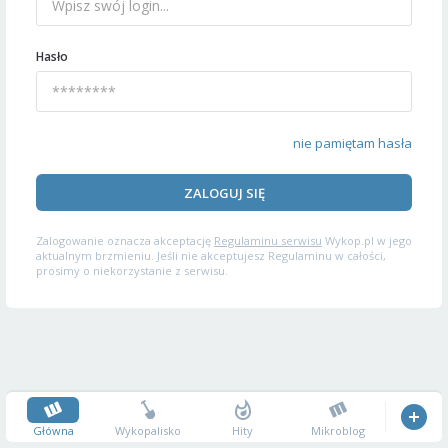
Hasło
nie pamiętam hasła
ZALOGUJ SIĘ
Zalogowanie oznacza akceptację
Regulaminu serwisu
Wykop.pl w jego
aktualnym brzmieniu. Jeśli nie akceptujesz Regulaminu w całości,
prosimy o niekorzystanie z serwisu.
Główna
Wykopalisko
Hity
Mikroblog