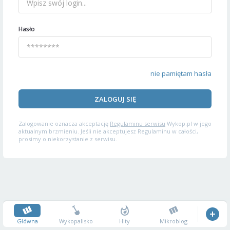
Hasło
nie pamiętam hasła
ZALOGUJ SIĘ
Zalogowanie oznacza akceptację
Regulaminu serwisu
Wykop.pl w jego
aktualnym brzmieniu. Jeśli nie akceptujesz Regulaminu w całości,
prosimy o niekorzystanie z serwisu.
Główna
Wykopalisko
Hity
Mikroblog