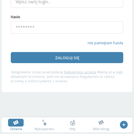
Hasło
nie pamiętam hasła
ZALOGUJ SIĘ
Zalogowanie oznacza akceptację
Regulaminu serwisu
Wykop.pl w jego
aktualnym brzmieniu. Jeśli nie akceptujesz Regulaminu w całości,
prosimy o niekorzystanie z serwisu.
Główna
Wykopalisko
Hity
Mikroblog