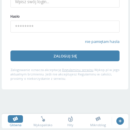
Hasło
nie pamiętam hasła
ZALOGUJ SIĘ
Zalogowanie oznacza akceptację
Regulaminu serwisu
Wykop.pl w jego
aktualnym brzmieniu. Jeśli nie akceptujesz Regulaminu w całości,
prosimy o niekorzystanie z serwisu.
Główna
Wykopalisko
Hity
Mikroblog