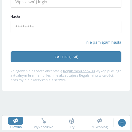
Hasło
nie pamiętam hasła
ZALOGUJ SIĘ
Zalogowanie oznacza akceptację
Regulaminu serwisu
Wykop.pl w jego
aktualnym brzmieniu. Jeśli nie akceptujesz Regulaminu w całości,
prosimy o niekorzystanie z serwisu.
Główna
Wykopalisko
Hity
Mikroblog