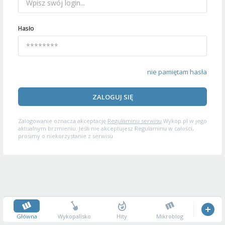
Hasło
nie pamiętam hasła
ZALOGUJ SIĘ
Zalogowanie oznacza akceptację
Regulaminu serwisu
Wykop.pl w jego
aktualnym brzmieniu. Jeśli nie akceptujesz Regulaminu w całości,
prosimy o niekorzystanie z serwisu.
Główna
Wykopalisko
Hity
Mikroblog