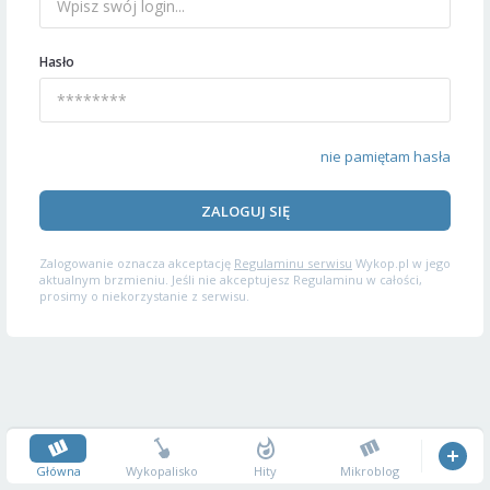
Hasło
nie pamiętam hasła
ZALOGUJ SIĘ
Zalogowanie oznacza akceptację
Regulaminu serwisu
Wykop.pl w jego
aktualnym brzmieniu. Jeśli nie akceptujesz Regulaminu w całości,
prosimy o niekorzystanie z serwisu.
Główna
Wykopalisko
Hity
Mikroblog