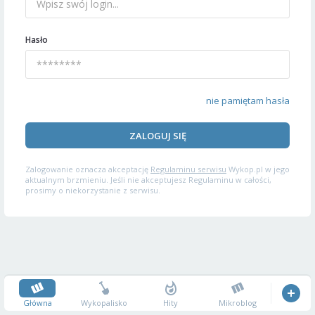
Hasło
nie pamiętam hasła
ZALOGUJ SIĘ
Zalogowanie oznacza akceptację
Regulaminu serwisu
Wykop.pl w jego
aktualnym brzmieniu. Jeśli nie akceptujesz Regulaminu w całości,
prosimy o niekorzystanie z serwisu.
Główna
Wykopalisko
Hity
Mikroblog