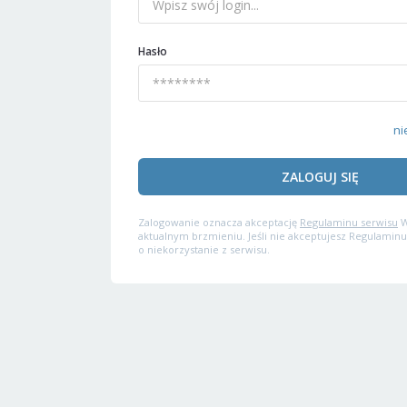
Hasło
ni
ZALOGUJ SIĘ
Zalogowanie oznacza akceptację
Regulaminu serwisu
W
aktualnym brzmieniu. Jeśli nie akceptujesz Regulaminu
o niekorzystanie z serwisu.