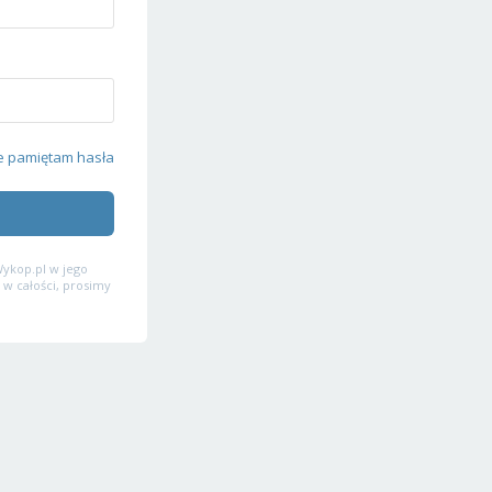
e pamiętam hasła
ykop.pl w jego
 w całości, prosimy