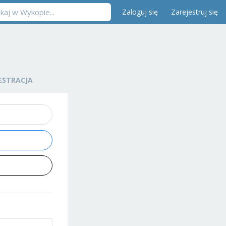
Zaloguj się
Zarejestruj się
ESTRACJA