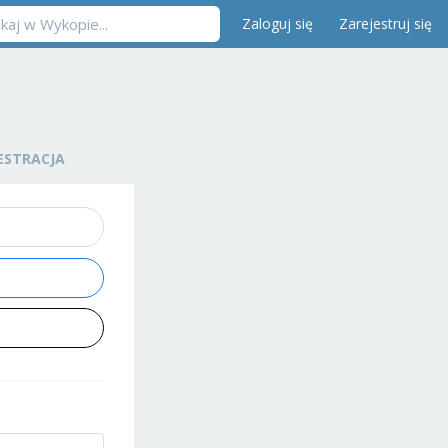
Zaloguj się
Zarejestruj się
ESTRACJA