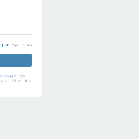
e pamiętam hasła
ykop.pl w jego
 w całości, prosimy