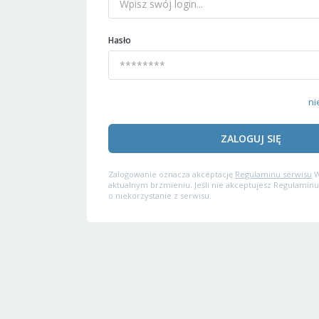
Hasło
ni
ZALOGUJ SIĘ
Zalogowanie oznacza akceptację
Regulaminu serwisu
W
aktualnym brzmieniu. Jeśli nie akceptujesz Regulaminu
o niekorzystanie z serwisu.