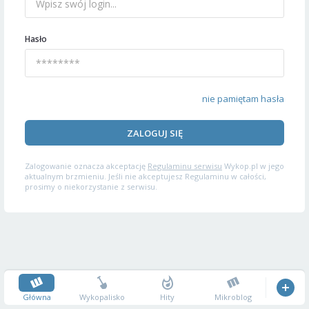
Hasło
nie pamiętam hasła
ZALOGUJ SIĘ
Zalogowanie oznacza akceptację
Regulaminu serwisu
Wykop.pl w jego
aktualnym brzmieniu. Jeśli nie akceptujesz Regulaminu w całości,
prosimy o niekorzystanie z serwisu.
Główna
Wykopalisko
Hity
Mikroblog