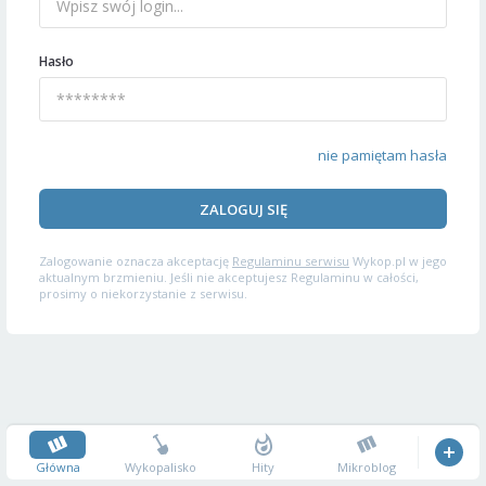
Hasło
nie pamiętam hasła
ZALOGUJ SIĘ
Zalogowanie oznacza akceptację
Regulaminu serwisu
Wykop.pl w jego
aktualnym brzmieniu. Jeśli nie akceptujesz Regulaminu w całości,
prosimy o niekorzystanie z serwisu.
Główna
Wykopalisko
Hity
Mikroblog