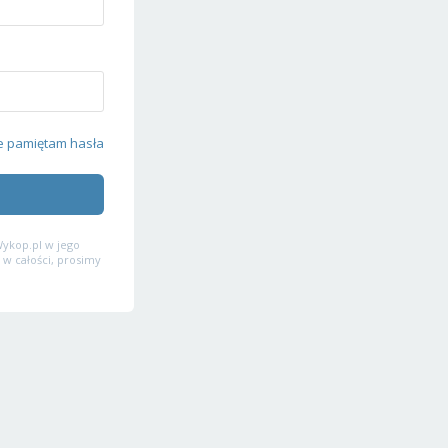
e pamiętam hasła
ykop.pl w jego
 w całości, prosimy