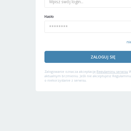
Hasło
ni
ZALOGUJ SIĘ
Zalogowanie oznacza akceptację
Regulaminu serwisu
W
aktualnym brzmieniu. Jeśli nie akceptujesz Regulaminu
o niekorzystanie z serwisu.