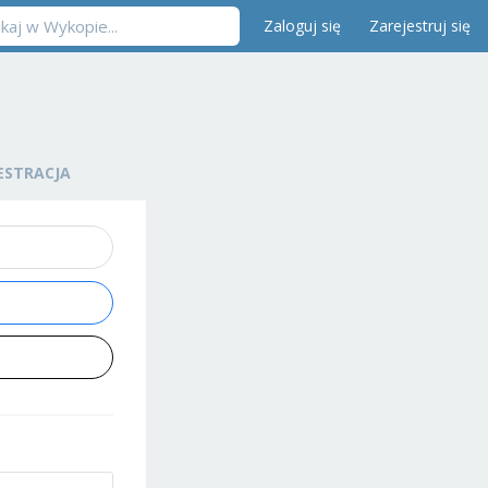
Zaloguj się
Zarejestruj się
ESTRACJA