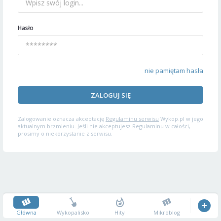
Hasło
nie pamiętam hasła
ZALOGUJ SIĘ
Zalogowanie oznacza akceptację
Regulaminu serwisu
Wykop.pl w jego
aktualnym brzmieniu. Jeśli nie akceptujesz Regulaminu w całości,
prosimy o niekorzystanie z serwisu.
Główna
Wykopalisko
Hity
Mikroblog