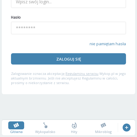
Hasło
nie pamiętam hasła
ZALOGUJ SIĘ
Zalogowanie oznacza akceptację
Regulaminu serwisu
Wykop.pl w jego
aktualnym brzmieniu. Jeśli nie akceptujesz Regulaminu w całości,
prosimy o niekorzystanie z serwisu.
Główna
Wykopalisko
Hity
Mikroblog