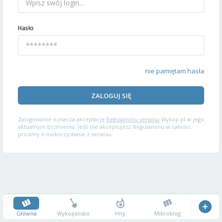
Hasło
nie pamiętam hasła
ZALOGUJ SIĘ
Zalogowanie oznacza akceptację
Regulaminu serwisu
Wykop.pl w jego
aktualnym brzmieniu. Jeśli nie akceptujesz Regulaminu w całości,
prosimy o niekorzystanie z serwisu.
Główna
Wykopalisko
Hity
Mikroblog