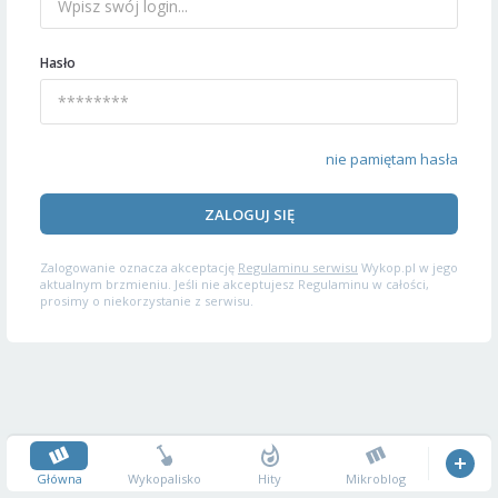
Hasło
nie pamiętam hasła
ZALOGUJ SIĘ
Zalogowanie oznacza akceptację
Regulaminu serwisu
Wykop.pl w jego
aktualnym brzmieniu. Jeśli nie akceptujesz Regulaminu w całości,
prosimy o niekorzystanie z serwisu.
Główna
Wykopalisko
Hity
Mikroblog