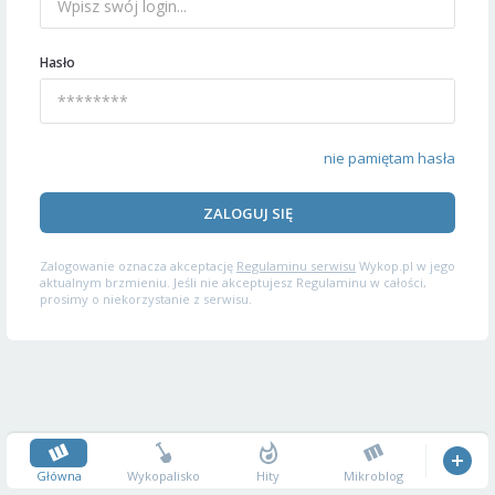
Hasło
nie pamiętam hasła
ZALOGUJ SIĘ
Zalogowanie oznacza akceptację
Regulaminu serwisu
Wykop.pl w jego
aktualnym brzmieniu. Jeśli nie akceptujesz Regulaminu w całości,
prosimy o niekorzystanie z serwisu.
Główna
Wykopalisko
Hity
Mikroblog