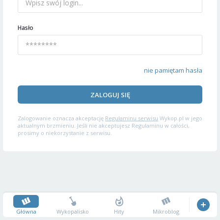
Hasło
nie pamiętam hasła
ZALOGUJ SIĘ
Zalogowanie oznacza akceptację
Regulaminu serwisu
Wykop.pl w jego
aktualnym brzmieniu. Jeśli nie akceptujesz Regulaminu w całości,
prosimy o niekorzystanie z serwisu.
Główna
Wykopalisko
Hity
Mikroblog