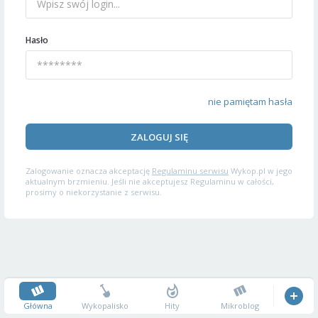
Hasło
nie pamiętam hasła
ZALOGUJ SIĘ
Zalogowanie oznacza akceptację
Regulaminu serwisu
Wykop.pl w jego
aktualnym brzmieniu. Jeśli nie akceptujesz Regulaminu w całości,
prosimy o niekorzystanie z serwisu.
Główna
Wykopalisko
Hity
Mikroblog