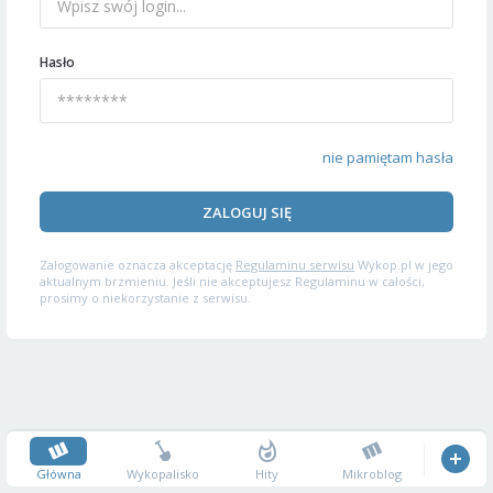
Hasło
nie pamiętam hasła
ZALOGUJ SIĘ
Zalogowanie oznacza akceptację
Regulaminu serwisu
Wykop.pl w jego
aktualnym brzmieniu. Jeśli nie akceptujesz Regulaminu w całości,
prosimy o niekorzystanie z serwisu.
Główna
Wykopalisko
Hity
Mikroblog