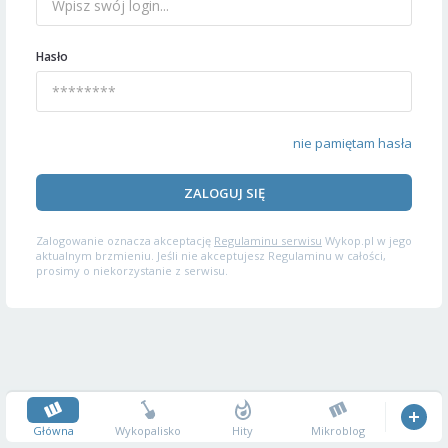
Hasło
nie pamiętam hasła
ZALOGUJ SIĘ
Zalogowanie oznacza akceptację
Regulaminu serwisu
Wykop.pl w jego
aktualnym brzmieniu. Jeśli nie akceptujesz Regulaminu w całości,
prosimy o niekorzystanie z serwisu.
Główna
Wykopalisko
Hity
Mikroblog