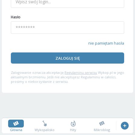
Hasło
nie pamiętam hasła
ZALOGUJ SIĘ
Zalogowanie oznacza akceptację
Regulaminu serwisu
Wykop.pl w jego
aktualnym brzmieniu. Jeśli nie akceptujesz Regulaminu w całości,
prosimy o niekorzystanie z serwisu.
Główna
Wykopalisko
Hity
Mikroblog