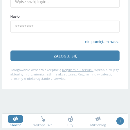
Hasło
nie pamiętam hasła
ZALOGUJ SIĘ
Zalogowanie oznacza akceptację
Regulaminu serwisu
Wykop.pl w jego
aktualnym brzmieniu. Jeśli nie akceptujesz Regulaminu w całości,
prosimy o niekorzystanie z serwisu.
Główna
Wykopalisko
Hity
Mikroblog