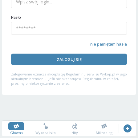
Hasło
nie pamiętam hasła
ZALOGUJ SIĘ
Zalogowanie oznacza akceptację
Regulaminu serwisu
Wykop.pl w jego
aktualnym brzmieniu. Jeśli nie akceptujesz Regulaminu w całości,
prosimy o niekorzystanie z serwisu.
Główna
Wykopalisko
Hity
Mikroblog